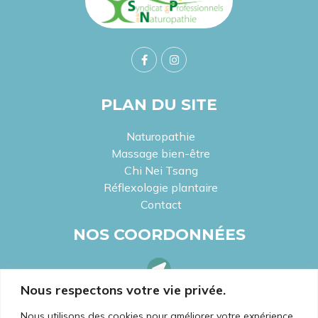
PLAN DU SITE
Naturopathie
Massage bien-être
Chi Nei Tsang
Réflexologie plantaire
Contact
NOS COORDONNÉES
Nous respectons votre vie privée.
LOCALISEZ-NOUS
2 Rue Sala, 69002 Lyon
Nous utilisons des cookies pour améliorer votre expérience