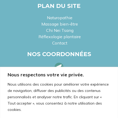
PLAN DU SITE
Naturopathie
Massage bien-être
Chi Nei Tsang
Réflexologie plantaire
Contact
NOS COORDONNÉES
Nous respectons votre vie privée.
LOCALISEZ-NOUS
2 Rue Sala, 69002 Lyon
Nous utilisons des cookies pour améliorer votre expérience
de navigation, diffuser des publicités ou des contenus
personnalisés et analyser notre trafic. En cliquant sur «
LOCALISEZ-NOUS
Tout accepter », vous consentez à notre utilisation des
19 Rue de la Poste, 57400 Sarrebourg,
cookies.